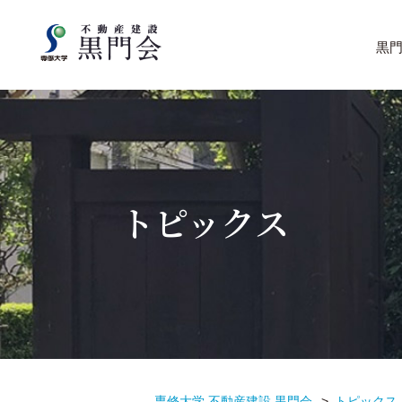
黒
トピックス
専修大学 不動産建設 黒門会
トピックス