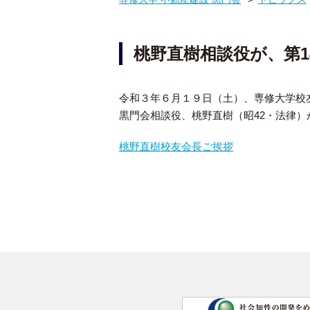
桃野直樹相談役が、第
令和３年６月１９日（土）、専修大学校
黒門会相談役、桃野直樹（昭42・法律）
桃野直樹校友会長ご挨拶