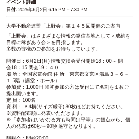
イベント詳細
日付:
2025年6月2日 6:15 PM
–
7:30 PM
大学不動産連盟
「
上野
会」第
１４５
回
開催のご案内
「上野会」は
さまざ
まな情報の発信基地として＜成約を
目標に稼ぎあう会＞を目指します
。
多数の皆様のご参加をお待ちしています。
開催日：6
月2
日
(
月
)
情報交換会受付開始
1
8
：
00
～
開
会
1
8
：
15
閉会
19
：
４０
場
所：
全国家電会館
住
所：
東京都
文京区湯島３－６－
１
5
階（講堂・ホール）
参加費：
1,000
円
※初参加の方は受付にて名刺を
１
枚ご
提出願います。
定
員：
100
名
資
料：
Ａ
4
横
(
サイズ厳守
)
80
枚ほどお持ちください。
※
資料配布順
に発表
いただきます
。
※「参加者
はいかなる方も
時間は平等
」
の観点
から、個
人の発表は
60
秒
～
90
秒
厳守となります。
懇親会
：開始
20:00