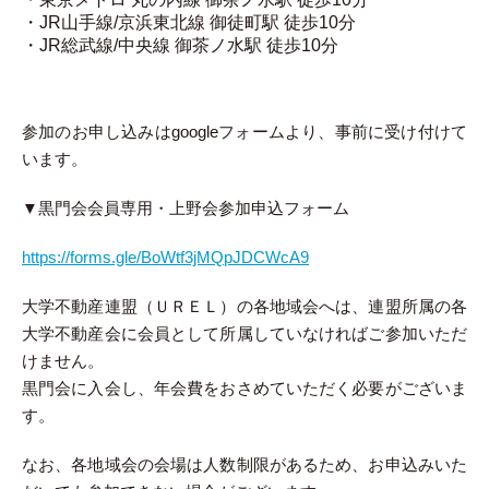
・
JR
山手線
/
京浜東北線
御徒町駅
徒歩
10
分
・
JR
総武線
/
中央線
御茶ノ水駅
徒歩
10
分
参加のお申し込みはgoogleフォームより、事前に受け付けて
います。
▼黒門会会員専用・上野会参加申込フォーム
https://forms.gle/BoWtf3jMQpJDCWcA9
大学不動産連盟（ＵＲＥＬ）の各地域会へは、連盟所属の各
大学不動産会に会員として所属していなければご参加いただ
けません。
黒門会に入会し、年会費をおさめていただく必要がございま
す。
なお、各地域会の会場は人数制限があるため、お申込みいた