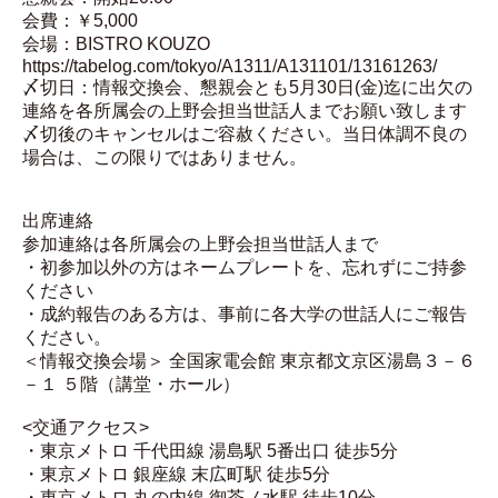
会費：￥
5,000
会場：BISTRO KOUZO
https://tabelog.com/tokyo/A1311/A131101/13161263/
〆切日：
情報交換会、
懇親
会とも5
月30
日
(
金
)
迄に出欠の
連絡を各所属会
の上野会担当世話人までお願
い
致します
〆切後のキャンセルはご容赦ください。当日体調不良の
場合は、この限りではありません。
出
席
連絡
参加
連絡
は各所属会の上野会担当世話人まで
・初参加以外の方はネームプレートを、忘れずにご持参
ください
・成約報告のある方は、事前に各大学の世話人にご報告
ください。
＜情報交換会場＞
全国家電会館
東京都
文京区湯島３－６
－１
５階（講堂・ホール）
<
交通アクセス
>
・東京メトロ
千代田線
湯島駅
5
番出口
徒歩
5
分
・東京メトロ
銀座線
末広町駅
徒歩
5
分
・東京メトロ
丸の内線
御茶ノ水駅
徒歩
10
分