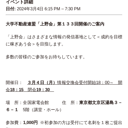
イベント詳細
日付:
2024年3月4日 6:15 PM
–
7:30 PM
大学不動産連盟「上野会」第１３３回開催のご案内
「上野会」はさまざまな情報の発信基地として＜成約を目標
に稼ぎあう会＞を目指します。
多数の皆様のご参加をお待ちしています。
開催日：
３
月４日（月）
情報交換会受付開始18：00～ 開
会
18：15
閉会
19：30
場 所：全国家電会館 住 所：
東京都文京区湯島３－
６－１
5階（講堂・ホール）
参加費：
1,000円
※初参加の方は受付にて名刺を１枚ご提出