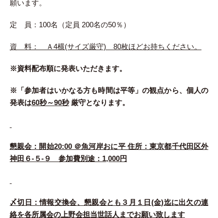
願います。
定 員：100名（定員 200名の50％）
資 料： Ａ4横(サイズ厳守) 80枚ほどお持ちください。
※資料配布順に発表いただきます。
※「参加者はいかなる方も時間は平等」の観点から、個人の
発表は
60
秒～90秒
厳守となります。
懇親会：開始20:00 ＠
魚河岸おに平 住所：東京都千代田区外
神田６‐５‐９
参加費別途：
1,000
円
〆切日：情報交換会、懇親会とも３月１日(金)迄に出欠の連
絡を各所属会の上野会担当世話人までお願い致します