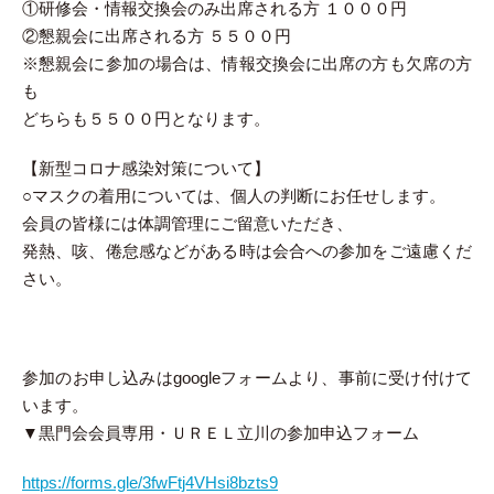
①研修会・情報交換会のみ出席される方 １０００円
②懇親会に出席される方 ５５００円
※懇親会に参加の場合は、情報交換会に出席の方も欠席の方
も
どちらも５５００円となります。
【新型コロナ感染対策について】
○マスクの着用については、個人の判断にお任せします。
会員の皆様には体調管理にご留意いただき、
発熱、咳、倦怠感などがある時は会合への参加をご遠慮くだ
さい。
参加のお申し込みはgoogleフォームより、事前に受け付けて
います。
▼黒門会会員専用・ＵＲＥＬ立川の参加申込フォーム
https://forms.gle/3fwFtj4VHsi8bzts9