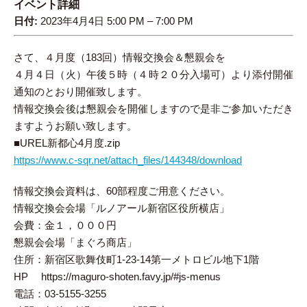
イベント詳細
日付:
2023年4月4日 5:00 PM
–
7:00 PM
さて、４月度（183回）情報交換会＆懇親会を
４月４日（火）午後５時（４時２０分入場可）より添付開催
通知のとおり開催致します。
情報交換会後は懇親会を開催しますので是非ご参加いただき
ますようお願い致します。
■UREL新都心4月度.zip
https://www.c-sqr.net/attach_files/144348/download
情報交換会資料は、60部程度ご用意ください。
情報交換会会場「ルノアール新宿区役所横店」
会費：金１，０００円
懇親会会場「まぐろ商店」
住所：新宿区歌舞伎町1-23-14第一メトロビル地下1階
HP https://maguro-shoten.favy.jp/#js-menus
電話：03-5155-3255