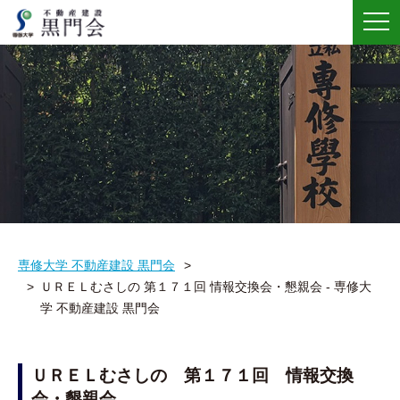
メ
ニ
ュ
ー
専修大学 不動産建設 黒門会
ＵＲＥＬむさしの 第１７１回 情報交換会・懇親会 - 専修大
学 不動産建設 黒門会
ＵＲＥＬむさしの 第１７１回 情報交換
会・懇親会