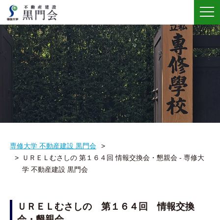
メ
ニ
ュ
ー
専修大学 不動産建設 黒門会
ＵＲＥＬむさしの 第１６４回 情報交換会・懇親会 - 専修大
学 不動産建設 黒門会
ＵＲＥＬむさしの 第１６４回 情報交換
会・懇親会